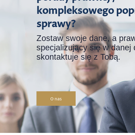
kompleksowego pop
sprawy?
Zostaw swoje dane, a pra
specjalizujący się w danej 
skontaktuje się z Tobą.
O nas