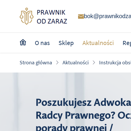
bok@prawnikodza
O nas
Sklep
Aktualności
Re
Instrukcja obsł
Strona główna
Aktualności
Poszukujesz Adwoka
Radcy Prawnego? Oc
porady prawnej /