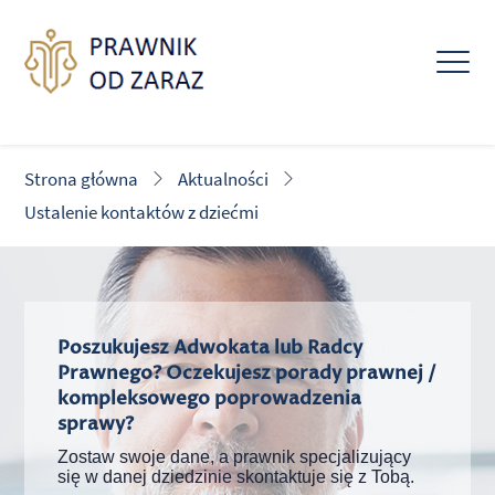
Strona główna
Aktualności
Ustalenie kontaktów z dziećmi
Poszukujesz Adwokata lub Radcy
Prawnego? Oczekujesz porady prawnej /
kompleksowego poprowadzenia
sprawy?
Zostaw swoje dane, a prawnik specjalizujący
się w danej dziedzinie skontaktuje się z Tobą.