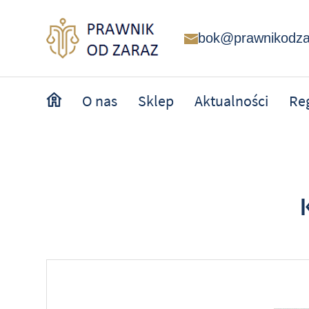
bok@prawnikodza
O nas
Sklep
Aktualności
Re