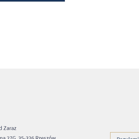
d Zaraz
tana 27G, 35-326 Rzeszów