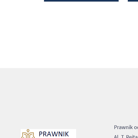
Prawnik o
Al. T. Rej