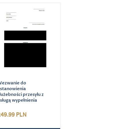
ezwanie do
stanowienia
łużebności przesyłu z
sługą wypełnienia
249.99 PLN