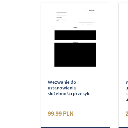
Wezwanie do
W
ustanowienia
u
służebności przesyłu
s
u
99.99 PLN