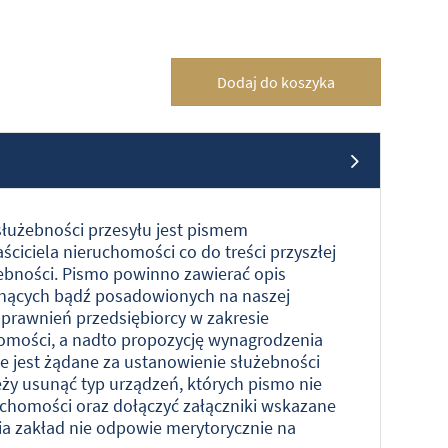
Dodaj do koszyka
łużebności przesyłu jest pismem
ciciela nieruchomości co do treści przyszłej
bności. Pismo powinno zawierać opis
nących bądź posadowionych na naszej
prawnień przedsiębiorcy w zakresie
homości, a nadto propozycję wynagrodzenia
ie jest żądane za ustanowienie służebności
eży usunąć typ urządzeń, których pismo nie
uchomości oraz dołączyć załączniki wskazane
nia zakład nie odpowie merytorycznie na