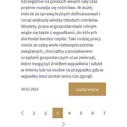
Szczególnie na polskich wsiach cały czas
prężnie rozwija się rolnictwo. W dużej
mierze za sprawą licznych dofinansowań i
coraz większej wiedzy młodych rolników.
Niestety, praca w gospodarstwie rolnym
wiąże się także z wypadkami, do których
dochodzi bardzo często. Taki rodzaj pracy
niesie ze sobą wiele niebezpieczeństw
związanych, chociażby z posiadaniem
urządzeń gospodarczych oraz zwierząt,
które mogą być źródłem wypadków i szkód
w mieniu lub na osobie (w przypadku gdy w
wypadku ktoś został ranny lub zginął).
czytaj więcej
30.01.2023
1
2
3
4
5
6
7