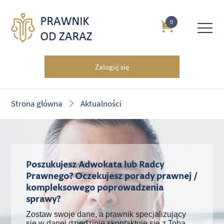
0
Zaloguj się
Strona główna
Aktualności
Poszukujesz Adwokata lub Radcy
Prawnego? Oczekujesz porady prawnej /
kompleksowego poprowadzenia
sprawy?
Zostaw swoje dane, a prawnik specjalizujący
się w danej dziedzinie skontaktuje się z Tobą.