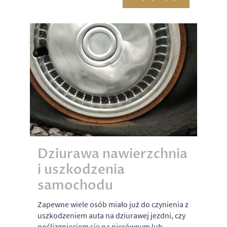
Dziurawa nawierzchnia
i uszkodzenia
samochodu
Zapewne wiele osób miało już do czynienia z
uszkodzeniem auta na dziurawej jezdni, czy
poślizgnięciem się na nierównym lub